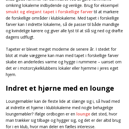
omkring lokalerne indbydende og venlige. Brug for eksempel
smukt og elegant tapet i forskellige farver
til at markere
de forskellige områder i klublokalerne. Med tapet i forskellige
farver kan I indrette lokalerne, så de passer til både mandlige
og kvindelige kørere og giver alle lyst til at slå sig ned og drøfte
dagens udflugt.
Tapeter er blevet meget moderne de senere år. I stedet for
blot at male væggene kan man med tapet i forskellige farver
skabe en anderledes varme og hygge i rummene – uanset om
det er i motorcykelklubbens lokaler eller hjemme i jeres eget
hjem.
Indret et hjørne med en lounge
Loungemøbler kan de fleste lide at slænge sig i, så hvad med
at indrette et hjørne i klublokalerne med nogle behagelige
loungemøbler? Ifølge ordbogen er en
lounge
det sted, hvor
man trækker sig tilbage og hygger sig, og det er der altid brug
for i en klub, hvor man deler en fælles interesse.